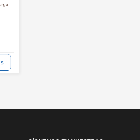
argo
ás