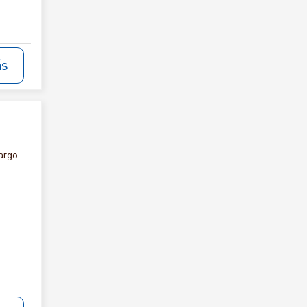
ás
argo