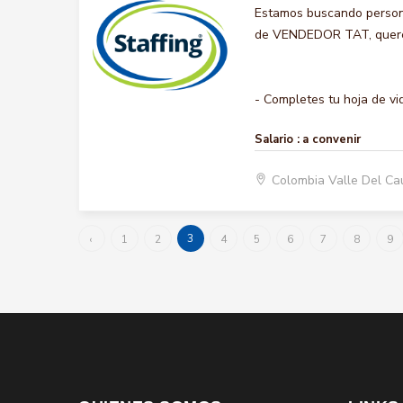
Estamos buscando persona
de VENDEDOR TAT, queremo
- Completes tu hoja de vid
Salario :
a convenir
Colombia Valle Del Ca
3
‹
1
2
4
5
6
7
8
9