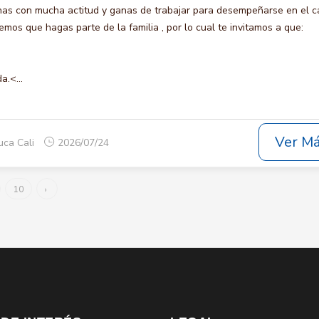
s con mucha actitud y ganas de trabajar para desempeñarse en el c
s que hagas parte de la familia , por lo cual te invitamos a que:
a.<...
Ver M
uca Cali
2026/07/24
10
›