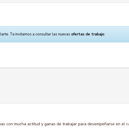
larte. Te invitamos a consultar las nuevas
ofertas de trabajo
.
s con mucha actitud y ganas de trabajar para desempeñarse en el c