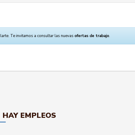
larte. Te invitamos a consultar las nuevas
ofertas de trabajo
.
 HAY EMPLEOS