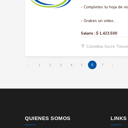
- Completes tu hoja de vi
- Grabes un video...
Salario :
$ 1.423.500
Colombia Sucre Toluvi
6
‹
1
2
3
4
5
7
›
QUIENES SOMOS
LINKS