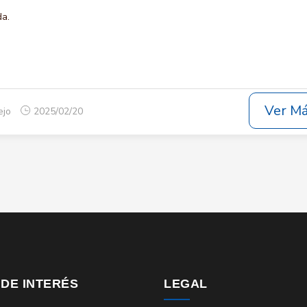
da.
Ver M
ejo
2025/02/20
 DE INTERÉS
LEGAL