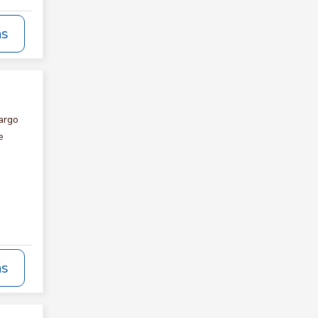
ás
argo
e
ás