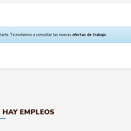
larte. Te invitamos a consultar las nuevas
ofertas de trabajo
.
 HAY EMPLEOS