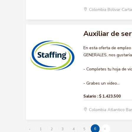
Colombia Bolivar Car
Auxiliar de se
En esta oferta de empleo
GENERALES, nos gustaría a
- Completes tu hoja de vi
- Grabes un video...
Salario :
$ 1.423.500
Colombia Atlantico Ba
6
›
‹
1
2
3
4
5