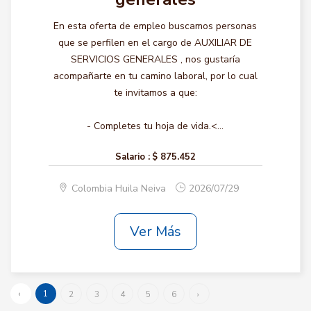
En esta oferta de empleo buscamos personas
que se perfilen en el cargo de AUXILIAR DE
SERVICIOS GENERALES , nos gustaría
acompañarte en tu camino laboral, por lo cual
te invitamos a que:
- Completes tu hoja de vida.<...
Salario :
$ 875.452
Colombia Huila Neiva
2026/07/29
Ver Más
‹
1
2
3
4
5
6
›