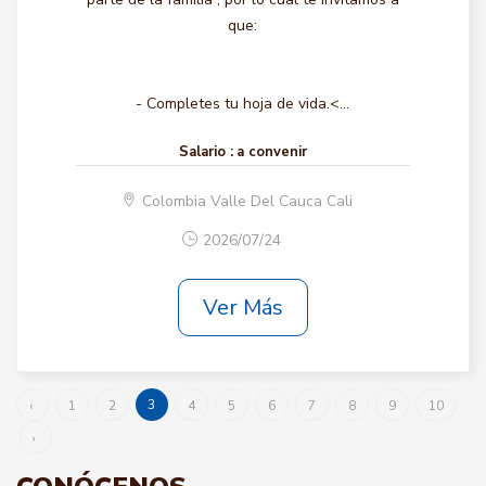
que:
- Completes tu hoja de vida.<...
Salario :
a convenir
Colombia Valle Del Cauca Cali
2026/07/24
Ver Más
3
‹
1
2
4
5
6
7
8
9
10
›