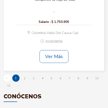
...
Salario :
$ 1.750.905
Colombia Valle Del Cauca Cali
2026/08/06
Ver Más
‹
1
2
3
4
5
6
7
8
9
10
11
›
CONÓCENOS