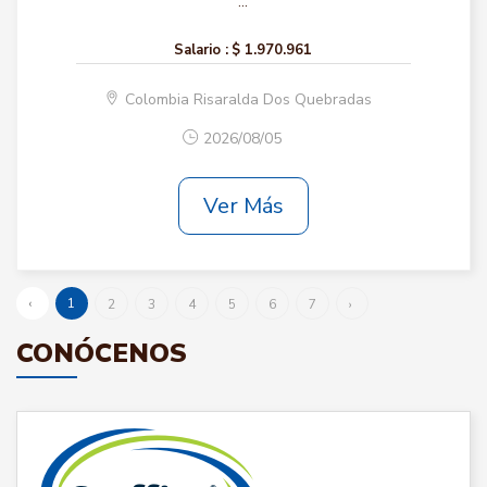
...
Salario :
$ 1.970.961
Colombia Risaralda Dos Quebradas
2026/08/05
Ver Más
‹
1
2
3
4
5
6
7
›
CONÓCENOS