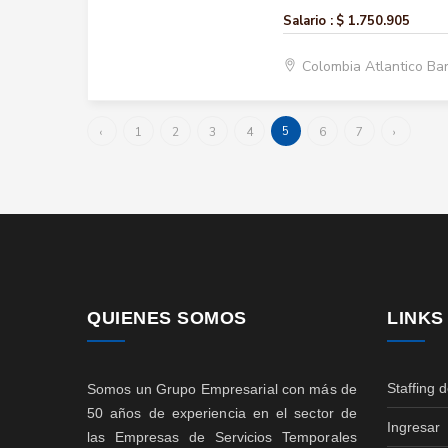
Salario :
$ 1.750.905
Colombia Atlantico Ba
5
‹
1
2
3
4
6
7
›
QUIENES SOMOS
LINKS
Staffing 
Somos un Grupo Empresarial con más de
50 años de experiencia en el sector de
Ingresar
las Empresas de Servicios Temporales