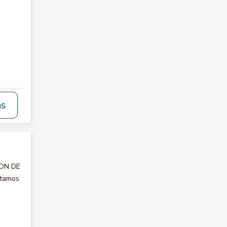
ás
ION DE
itamos