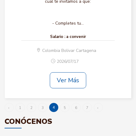
cual te invitamos a que:
- Completes tu...
Salario :
a convenir
Colombia Bolivar Cartagena
2026/07/17
Ver Más
4
‹
1
2
3
5
6
7
›
CONÓCENOS