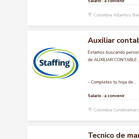
Salario :
a convenir
Colombia Atlantico Ba
Auxiliar conta
Estamos buscando persona
de AUXILIAR CONTABLE , qu
- Completes tu hoja de...
Salario :
a convenir
Colombia Cundinamar
Tecnico de ma