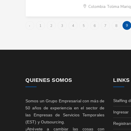
Colombia Tolima Mariq
9
‹
1
2
3
4
5
6
7
8
QUIENES SOMOS
LINKS
Staffing 
Somos un Grupo Empresarial con más de
50 años de experiencia en el sector de
Ingresar
las Empresas de Servicios Temporales
(EST) y Outsourcing.
Registrar
¡Atrévete a cambiar las cosas con