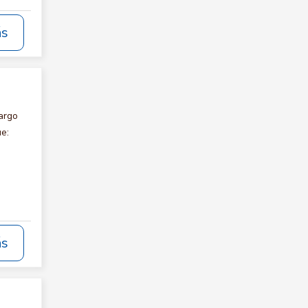
ás
argo
e:
ás