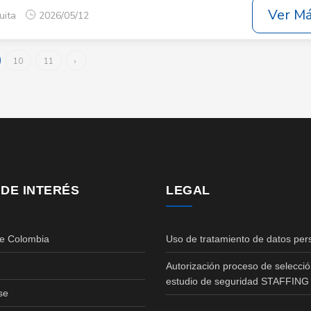
Ver M
uita
2026/05/12
10
11
›
 DE INTERÉS
LEGAL
de Colombia
Uso de tratamiento de datos per
Autorización proceso de selecció
estudio de seguridad STAFFING
se