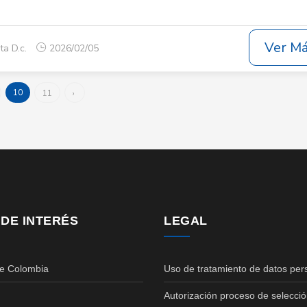
Ver M
ta D.c.
2026/02/05
10
11
›
 DE INTERÉS
LEGAL
de Colombia
Uso de tratamiento de datos per
Autorización proceso de selecció