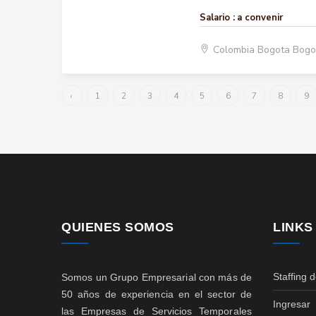
Salario :
a convenir
Colombia Bogota Bogo
‹
1
2
3
4
5
6
7
8
9
QUIENES SOMOS
LINKS
Staffing 
Somos un Grupo Empresarial con más de
50 años de experiencia en el sector de
Ingresar
las Empresas de Servicios Temporales