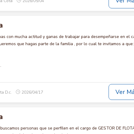
Ver M
ca Cota
2026/05/04
a
s con mucha actitud y ganas de trabajar para desempeñarse en el c
emos que hagas parte de la familia , por lo cual te invitamos a que:
.
Ver M
ta D.c.
2026/04/17
a
 buscamos personas que se perfilen en el cargo de GESTOR DE FLOTA