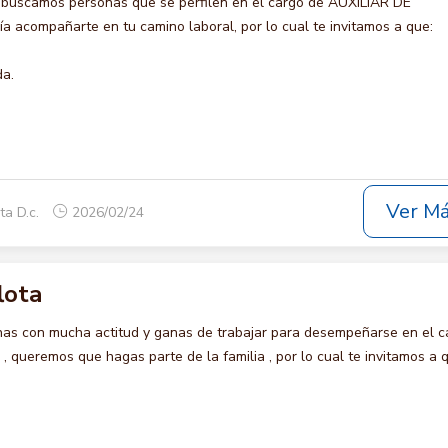
 buscamos personas que se perfilen en el cargo de AUXILIAR DE
 acompañarte en tu camino laboral, por lo cual te invitamos a que:
da.
Ver M
ta D.c.
2026/02/24
lota
s con mucha actitud y ganas de trabajar para desempeñarse en el c
ueremos que hagas parte de la familia , por lo cual te invitamos a 