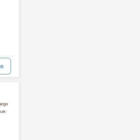
ás
argo
que: