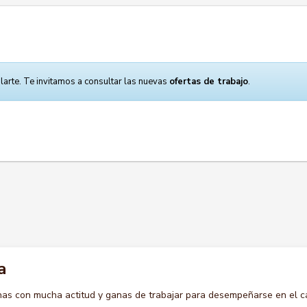
larte. Te invitamos a consultar las nuevas
ofertas de trabajo
.
a
s con mucha actitud y ganas de trabajar para desempeñarse en el c