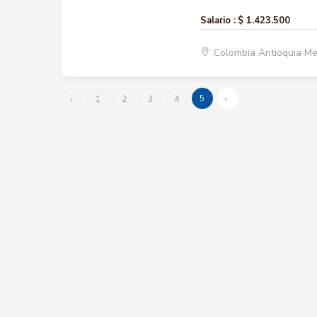
Salario :
$ 1.423.500
Colombia Antioquia Me
5
›
‹
1
2
3
4