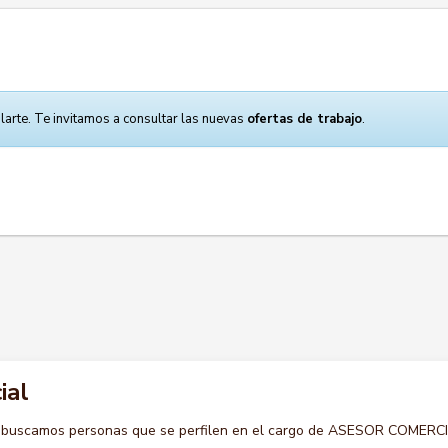
larte. Te invitamos a consultar las nuevas
ofertas de trabajo
.
ial
o buscamos personas que se perfilen en el cargo de ASESOR COMERCI