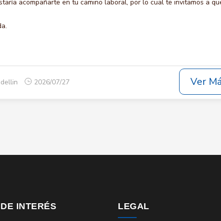
ría acompañarte en tu camino laboral, por lo cual te invitamos a qu
da.
Ver M
dellin
2026/07/27
 DE INTERÉS
LEGAL