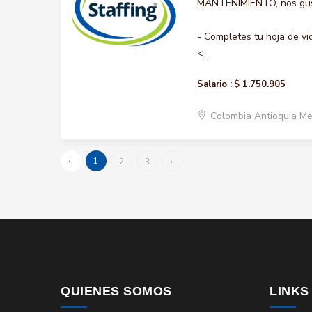
MANTENIMIENTO, nos gusta
- Completes tu hoja de vi
<...
Salario :
$ 1.750.905
Colombia Antioquia Me
‹
1
2
3
›
QUIENES SOMOS
LINKS