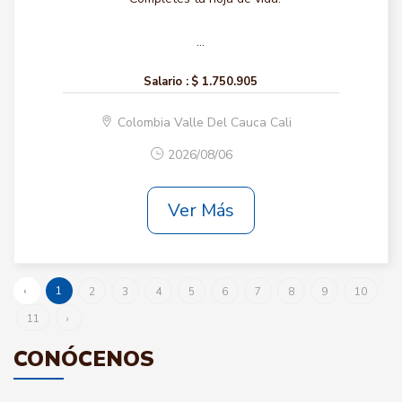
...
Salario :
$ 1.750.905
Colombia Valle Del Cauca Cali
2026/08/06
Ver Más
‹
1
2
3
4
5
6
7
8
9
10
11
›
CONÓCENOS