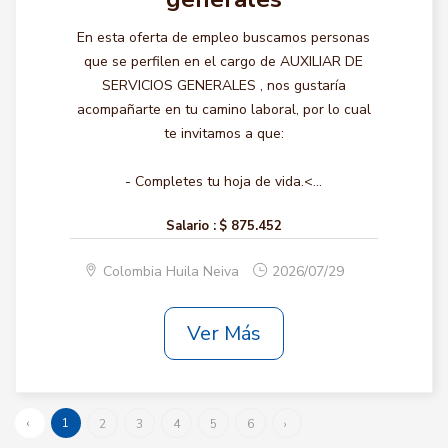
En esta oferta de empleo buscamos personas
que se perfilen en el cargo de AUXILIAR DE
SERVICIOS GENERALES , nos gustaría
acompañarte en tu camino laboral, por lo cual
te invitamos a que:
- Completes tu hoja de vida.<...
Salario :
$ 875.452
Colombia Huila Neiva
2026/07/29
Ver Más
‹
1
2
3
4
5
6
›