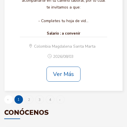
acompañarte en tu camino laboral, por lo cual
te invitamos a que:
- Completes tu hoja de vid...
Salario :
a convenir
Colombia Magdalena Santa Marta
2026/08/03
Ver Más
‹
1
2
3
4
›
CONÓCENOS