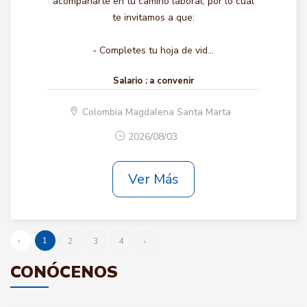
acompañarte en tu camino laboral, por lo cual
te invitamos a que:
- Completes tu hoja de vid...
Salario :
a convenir
Colombia Magdalena Santa Marta
2026/08/03
Ver Más
‹
1
2
3
4
›
CONÓCENOS