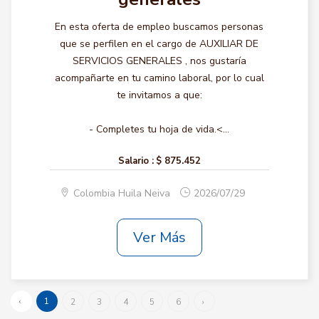
En esta oferta de empleo buscamos personas
que se perfilen en el cargo de AUXILIAR DE
SERVICIOS GENERALES , nos gustaría
acompañarte en tu camino laboral, por lo cual
te invitamos a que:
- Completes tu hoja de vida.<...
Salario :
$ 875.452
Colombia Huila Neiva
2026/07/29
Ver Más
‹
1
2
3
4
5
6
›