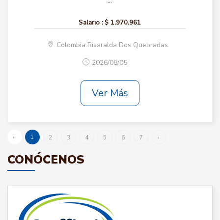
...
Salario :
$ 1.970.961
Colombia Risaralda Dos Quebradas
2026/08/05
Ver Más
‹
1
2
3
4
5
6
7
›
CONÓCENOS