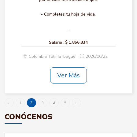
- Completes tu hoja de vida.
...
Salario :
$ 1.856.834
Colombia Tolima Ibague
2026/06/22
Ver Más
2
‹
1
3
4
5
›
CONÓCENOS