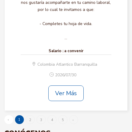
nos gustaría acompañarte en tu camino laboral,
por lo cual te invitamos a que:
- Completes tu hoja de vida.
...
Salario :
a convenir
Colombia Atlantico Barranquilla
2026/07/30
Ver Más
‹
1
2
3
4
5
›