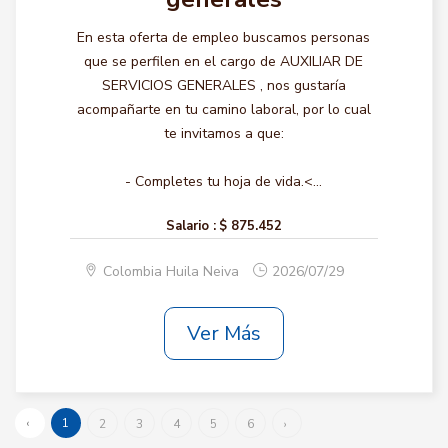
En esta oferta de empleo buscamos personas
que se perfilen en el cargo de AUXILIAR DE
SERVICIOS GENERALES , nos gustaría
acompañarte en tu camino laboral, por lo cual
te invitamos a que:
- Completes tu hoja de vida.<...
Salario :
$ 875.452
Colombia Huila Neiva
2026/07/29
Ver Más
‹
1
2
3
4
5
6
›