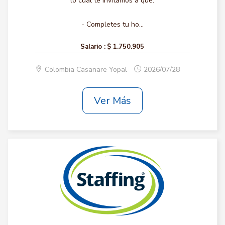
lo cual te invitamos a que:
- Completes tu ho...
Salario :
$ 1.750.905
Colombia Casanare Yopal
2026/07/28
Ver Más