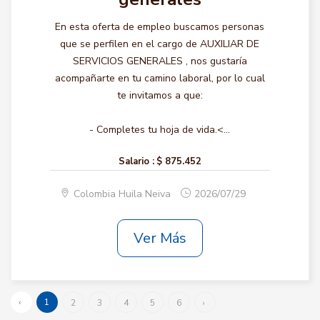
En esta oferta de empleo buscamos personas
que se perfilen en el cargo de AUXILIAR DE
SERVICIOS GENERALES , nos gustaría
acompañarte en tu camino laboral, por lo cual
te invitamos a que:
- Completes tu hoja de vida.<...
Salario :
$ 875.452
Colombia Huila Neiva
2026/07/29
Ver Más
‹
1
2
3
4
5
6
›