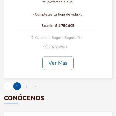
te invitamos a que:
- Completes tu hoja de vida.<...
Salario :
$ 1.750.905
Colombia Bogota Bogota D.c.
2026/08/03
Ver Más
‹
1
2
›
CONÓCENOS