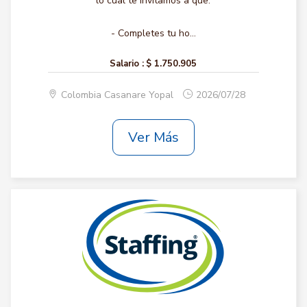
lo cual te invitamos a que:
- Completes tu ho...
Salario :
$ 1.750.905
Colombia Casanare Yopal
2026/07/28
Ver Más