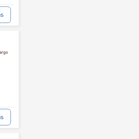
ás
argo
ás