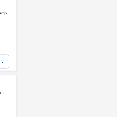
argo
ás
AL DE