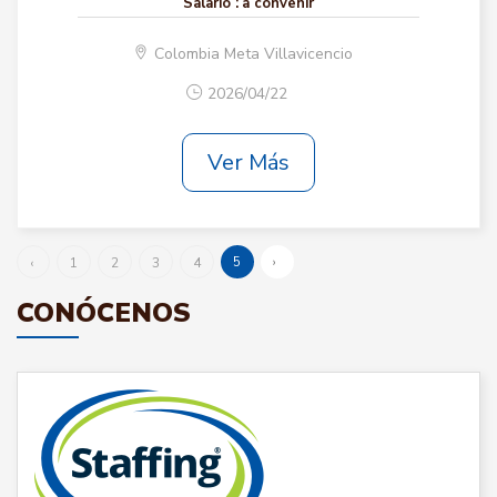
Salario :
a convenir
Colombia Meta Villavicencio
2026/04/22
Ver Más
5
›
‹
1
2
3
4
CONÓCENOS