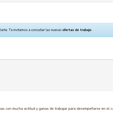
larte. Te invitamos a consultar las nuevas
ofertas de trabajo
.
s con mucha actitud y ganas de trabajar para desempeñarse en el c