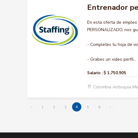
Entrenador pe
En esta oferta de emple
PERSONALIZADO, nos gusta
- Completes tu hoja de vi
- Grabes un video perfil...
Salario :
$ 1.750.905
Colombia Antioquia Me
4
‹
1
2
3
5
6
›