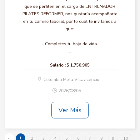
que se perfilen en el cargo de ENTRENADOR
PILATES REFORMER, nos gustaría acompañarte
en tu camino laboral, por lo cual te invitamos a
que:
- Completes tu hoja de vida.
...
Salario :
$ 1.750.905
Colombia Meta Villavicencio
2026/08/05
Ver Más
‹
1
2
3
4
5
6
7
8
9
10