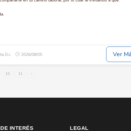
compañarte en tu camino laboral, por lo cual te invitamos a que:
da.
Ver M
ta D.c.
2026/08/05
10
11
›
 DE INTERÉS
LEGAL