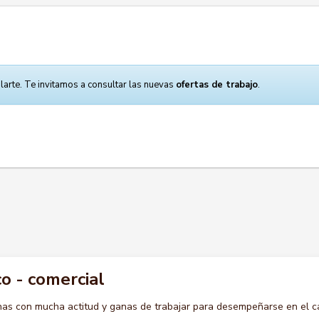
larte. Te invitamos a consultar las nuevas
ofertas de trabajo
.
o - comercial
s con mucha actitud y ganas de trabajar para desempeñarse en el c