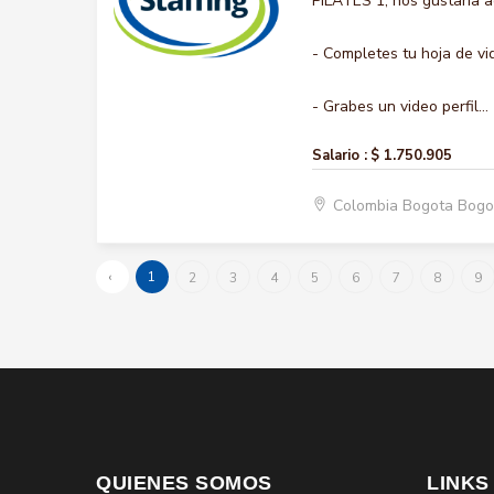
PILATES 1, nos gustaría a
- Completes tu hoja de vi
- Grabes un video perfil...
Salario :
$ 1.750.905
Colombia Bogota Bogo
‹
1
2
3
4
5
6
7
8
9
QUIENES SOMOS
LINKS