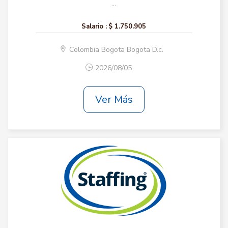
...
Salario :
$ 1.750.905
Colombia Bogota Bogota D.c.
2026/08/05
Ver Más