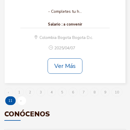
- Completes tu h...
Salario :
a convenir
Colombia Bogota Bogota D.c.
2025/04/07
Ver Más
‹
1
2
3
4
5
6
7
8
9
10
11
›
CONÓCENOS