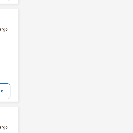
argo
ás
argo