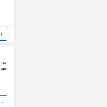
ás
IO AL
 que:
ás