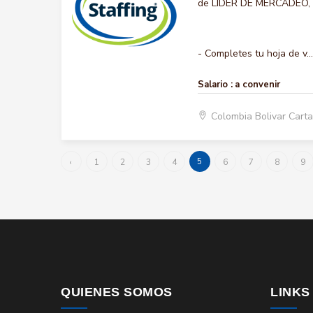
de LIDER DE MERCADEO, qu
- Completes tu hoja de v...
Salario :
a convenir
Colombia Bolivar Car
5
‹
1
2
3
4
6
7
8
9
QUIENES SOMOS
LINKS