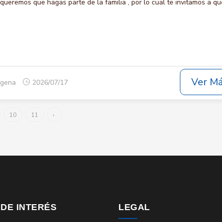
eremos que hagas parte de la familia , por lo cual te invitamos a qu
Ver M
tagena
2026/07/17
10
11
›
 DE INTERÉS
LEGAL