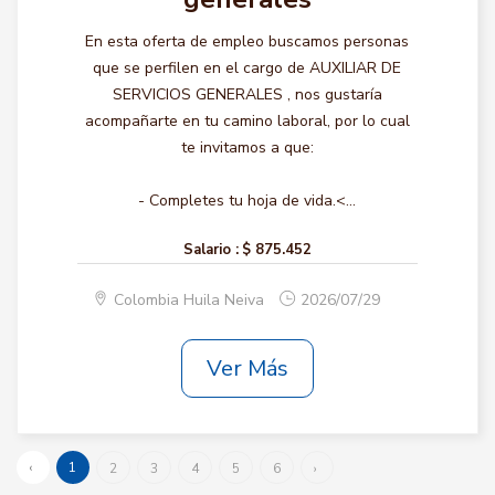
En esta oferta de empleo buscamos personas
que se perfilen en el cargo de AUXILIAR DE
SERVICIOS GENERALES , nos gustaría
acompañarte en tu camino laboral, por lo cual
te invitamos a que:
- Completes tu hoja de vida.<...
Salario :
$ 875.452
Colombia Huila Neiva
2026/07/29
Ver Más
‹
1
2
3
4
5
6
›