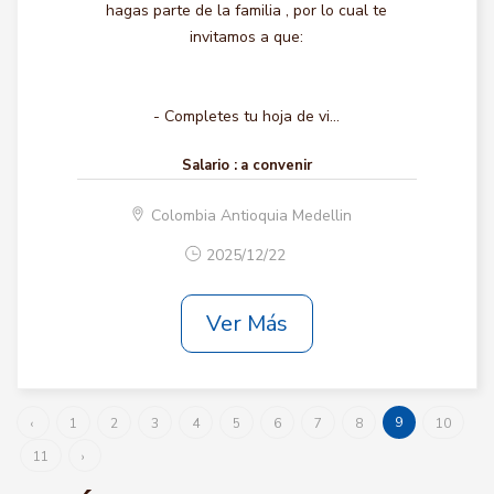
hagas parte de la familia , por lo cual te
invitamos a que:
- Completes tu hoja de vi...
Salario :
a convenir
Colombia Antioquia Medellin
2025/12/22
Ver Más
9
‹
1
2
3
4
5
6
7
8
10
11
›