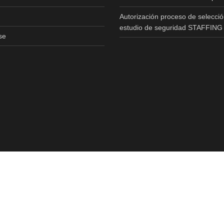
Autorización proceso de selecció
estudio de seguridad STAFFING
se
Copyright © 2020 All Rights Reserved.Realizado Por
T3RS