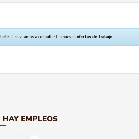
larte. Te invitamos a consultar las nuevas
ofertas de trabajo
.
 HAY EMPLEOS