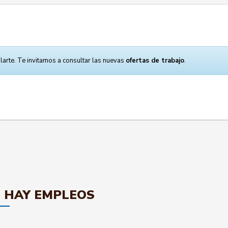
larte. Te invitamos a consultar las nuevas
ofertas de trabajo
.
 HAY EMPLEOS