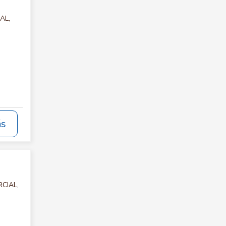
AL,
ás
RCIAL,