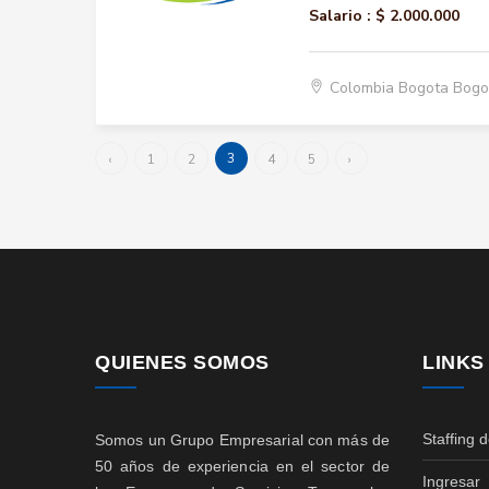
Salario :
$ 2.000.000
Colombia Bogota Bogo
3
‹
1
2
4
5
›
QUIENES SOMOS
LINKS
Staffing 
Somos un Grupo Empresarial con más de
50 años de experiencia en el sector de
Ingresar