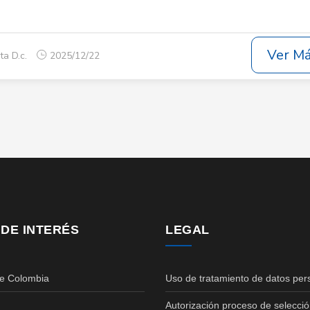
Ver M
ta D.c.
2025/12/22
 DE INTERÉS
LEGAL
de Colombia
Uso de tratamiento de datos per
Autorización proceso de selecció