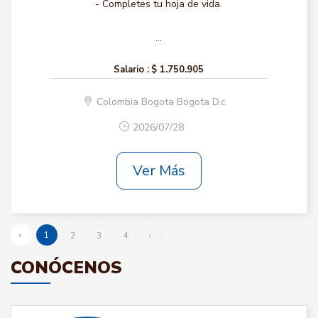
- Completes tu hoja de vida.
...
Salario :
$ 1.750.905
Colombia Bogota Bogota D.c.
2026/07/28
Ver Más
‹
1
2
3
4
›
CONÓCENOS