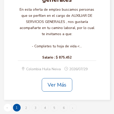
En esta oferta de empleo buscamos personas
que se perfilen en el cargo de AUXILIAR DE
SERVICIOS GENERALES , nos gustaría
acompañarte en tu camino laboral, por lo cual
te invitamos a que:
- Completes tu hoja de vida.<...
Salario :
$ 875.452
Colombia Huila Neiva
2026/07/29
Ver Más
‹
1
2
3
4
5
6
›