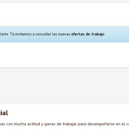
larte. Te invitamos a consultar las nuevas
ofertas de trabajo
.
ial
s con mucha actitud y ganas de trabajar para desempeñarse en el c