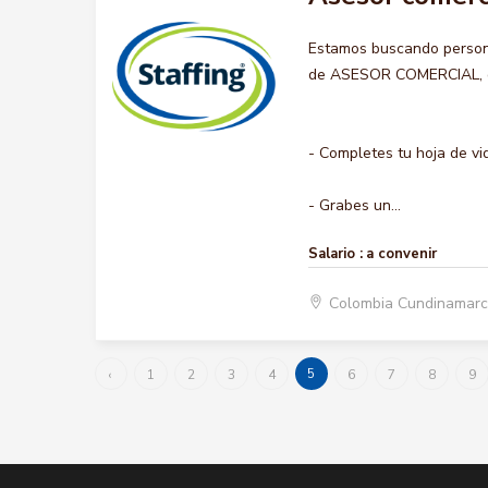
Estamos buscando persona
de ASESOR COMERCIAL, que
- Completes tu hoja de vi
- Grabes un...
Salario :
a convenir
Colombia Cundinamar
5
‹
1
2
3
4
6
7
8
9