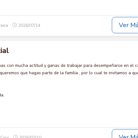
Ver M
reira
2026/07/14
ial
s con mucha actitud y ganas de trabajar para desempeñarse en el c
remos que hagas parte de la familia , por lo cual te invitamos a qu
da.
Ver M
 Ceja
2026/07/10