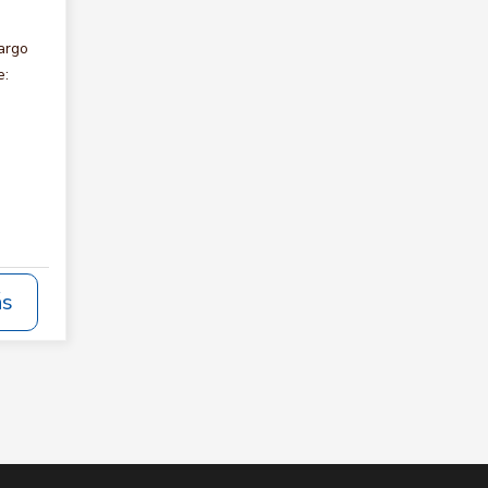
argo
e:
ás