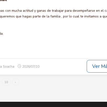
s con mucha actitud y ganas de trabajar para desempeñarse en el c
remos que hagas parte de la familia , por lo cual te invitamos a qu
da.
Ver M
ca Soacha
2026/07/10
10
›