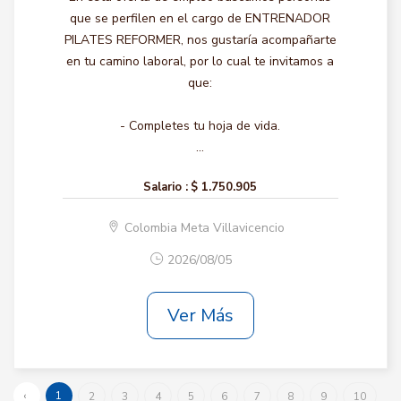
que se perfilen en el cargo de ENTRENADOR
PILATES REFORMER, nos gustaría acompañarte
en tu camino laboral, por lo cual te invitamos a
que:
- Completes tu hoja de vida.
...
Salario :
$ 1.750.905
Colombia Meta Villavicencio
2026/08/05
Ver Más
‹
1
2
3
4
5
6
7
8
9
10