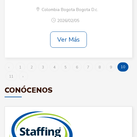
Colombia Bogota Bogota D.c.
2026/02/05
Ver Más
10
‹
1
2
3
4
5
6
7
8
9
11
›
CONÓCENOS