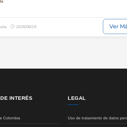
da.
Ver M
uita
2026/06/19
 DE INTERÉS
LEGAL
de Colombia
Uso de tratamiento de datos per