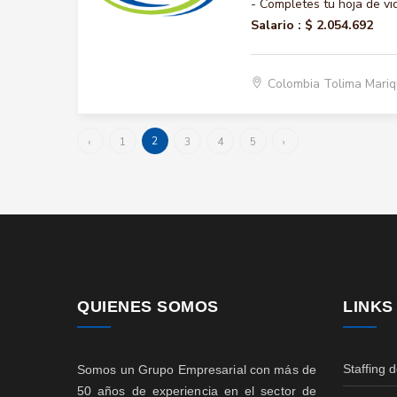
- Completes tu hoja de vi
Salario :
$ 2.054.692
Colombia Tolima Mariq
2
‹
1
3
4
5
›
QUIENES SOMOS
LINKS
Staffing 
Somos un Grupo Empresarial con más de
50 años de experiencia en el sector de