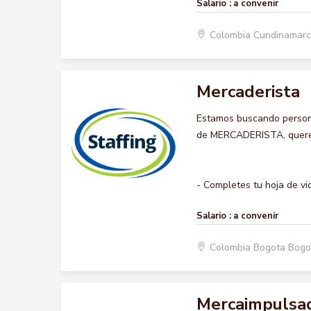
Salario :
a convenir
Colombia Cundinamarc
Mercaderista
Estamos buscando persona
de MERCADERISTA, queremo
- Completes tu hoja de vid
Salario :
a convenir
Colombia Bogota Bogo
Mercaimpulsa