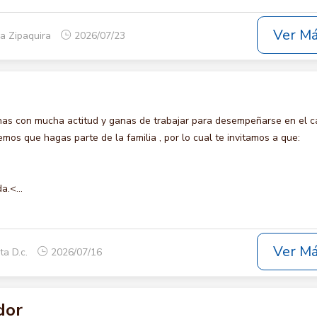
Ver M
a Zipaquira
2026/07/23
s con mucha actitud y ganas de trabajar para desempeñarse en el c
s que hagas parte de la familia , por lo cual te invitamos a que:
a.<...
Ver M
ta D.c.
2026/07/16
dor