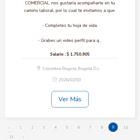
COMERCIAL, nos gustaría acompañarte en tu
camino laboral, por lo cual te invitamos a que:
- Completes tu hoja de vida.
- Grabes un video perfil para q...
Salario :
$ 1.750.905
Colombia Bogota Bogota D.c.
2026/02/03
Ver Más
9
‹
1
2
3
4
5
6
7
8
10
11
›