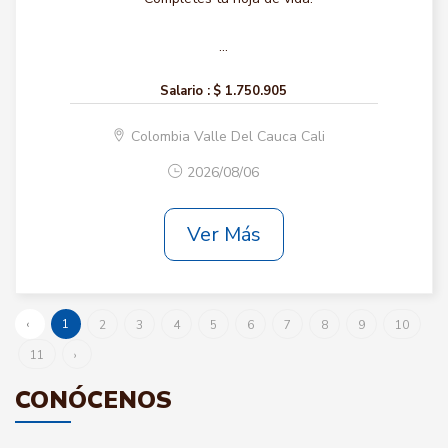
...
Salario :
$ 1.750.905
Colombia Valle Del Cauca Cali
2026/08/06
Ver Más
‹
1
2
3
4
5
6
7
8
9
10
11
›
CONÓCENOS