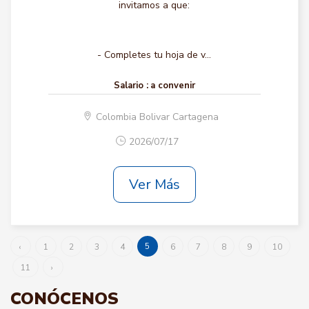
invitamos a que:
- Completes tu hoja de v...
Salario :
a convenir
Colombia Bolivar Cartagena
2026/07/17
Ver Más
5
‹
1
2
3
4
6
7
8
9
10
11
›
CONÓCENOS